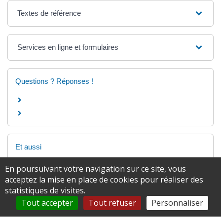
Textes de référence
Services en ligne et formulaires
Questions ? Réponses !
Et aussi
Reconnaissance d'un enfant (couple non marié) :
En poursuivant votre navigation sur ce site, vous
démarche
acceptez la mise en place de cookies pour réaliser des
Famille - Scolarité
statistiques de visites.
Tout accepter
Tout refuser
Personnaliser