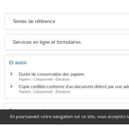
Textes de référence
Services en ligne et formulaires
Et aussi
Durée de conservation des papiers
Papiers - Citoyenneté - Élections
Copie certifiée conforme d'un document délivré par une adm
Papiers - Citoyenneté - Élections
Pour en savoir plus
En poursuivant votre navigation sur ce site, vous acceptez l
Signature électronique
France Num