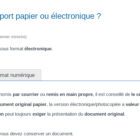
ort papier ou électronique ?
remier ministre)
sous format
électronique
.
rmat numérique
ansmis
par courrier
ou
remis en main propre
, il est conseillé de
le 
ument original papier
, la version électronique/photocopiée a
valeur
on
peut toujours
exiger
la présentation du
document original
.
vous devez conserver un document.